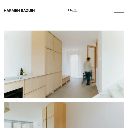
EN
/
NL