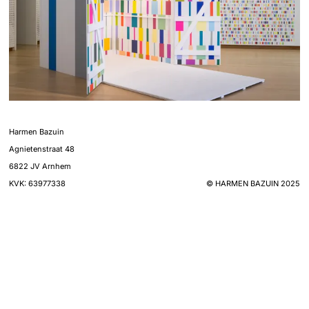
Harmen Bazuin
Agnietenstraat 48
6822 JV Arnhem
KVK:
63977338
© HARMEN BAZUIN 2025
Back
Next
——